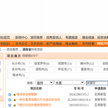
网
->>
项目推荐
→
湖南省
所有项目
待审核
878
个
项 目 展 示
长沙市
(76)
张家界市
(4)
常德市
(13)
郴州市
(12)
岳
永州市
(10)
邵阳市
(8)
怀化市
(17)
娄底市
(5)
吉
株洲市
(5)
搜索：
项目名称
专 利 号
申请类别
!
输液自动报警器
202422801355.2
实用新型
一种石墨烯地暖红外光波反射涂层
ZL202011602116.4
发明专利
飞碟式多段折叠微型晴雨伞
202320532513.1
实用新型