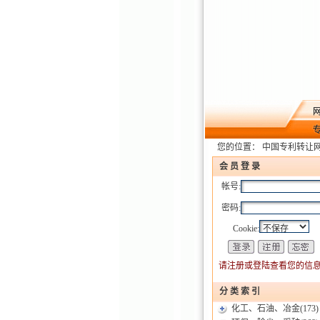
您的位置：
中国专利转让
会 员 登 录
帐号:
密码:
Cookie:
请注册或登陆查看您的信息
分 类 索 引
化工、石油、冶金
(173)