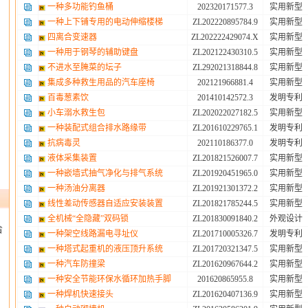
一种多功能钓鱼桶
202320171577.3
实用新型
一种上下铺专用的电动伸缩楼梯
ZL202220895784.9
实用新型
四离合变速器
ZL202222429074.X
实用新型
一种用于钢琴的辅助键盘
ZL202122430310.5
实用新型
不进水至腌菜的坛子
ZL292021318844.8
实用新型
集成多种救生用品的汽车座椅
202121966881.4
实用新型
百毒葱素饮
201410142572.3
发明专利
小车溺水救生包
ZL202022027182.5
实用新型
一种装配式组合排水路缘带
ZL201610229765.1
发明专利
抗病毒灵
202110186377.0
发明专利
液体采集装置
ZL201821526007.7
实用新型
一种嵌墙式抽气净化与排气系统
ZL201920451965.0
实用新型
一种汤油分离器
ZL201921301372.2
实用新型
线性差动传感器自适应安装装置
ZL201821785244.5
实用新型
全机械“全隐藏”双码锁
ZL201830091840.2
外观设计
省
一种架空线路漏电寻址仪
ZL201710005326.7
发明专利
一种塔式起重机的液压顶升系统
ZL201720321347.5
实用新型
一种汽车防撞梁
ZL201620967644.2
实用新型
一种安全节能环保水循环加热手脚
201620865955.8
实用新型
一种焊机快速接头
ZL201620407136.9
实用新型