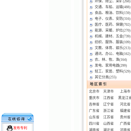
环保、除尘、采矿
(268)
交通、车船、运输
(488)
食品、粮油、饮料
(159)
电子、仪表、安防
(316)
医疗、医药、保健
(702)
能源、采暖、炉灶
(270)
机械、建材、五金
(739)
纺织、服饰、服装
(109)
文教、体育、娱乐
(213)
通讯、办公、电脑
(162)
农、林、牧、渔
(164)
发电、家用电器
(299)
轻工、家居、塑料
(529)
其它分类
(255)
地 区 索 引
北京市
天津市
上海市
重庆市
江西省
黑龙江
吉林省
辽宁省
河北省
广东省
浙江省
福建省
山东省
江苏省
贵州省
四川省
山西省
广西省
发布专利
湖南省
湖北省
河南省