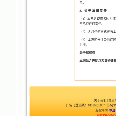
责。
3
、关 于 法 律 责 任
（
1
）本网站使用者因为违
不承担任何责任。
（
2
） 凡以任何方式登陆
（
3
） 本声明未涉及的问
为准。
关于解释权
本网站之声明以及其修改
关于我们
|
免责
广告刊登热线：18610023907（24小时
版权所有
中国
京ICP备09025