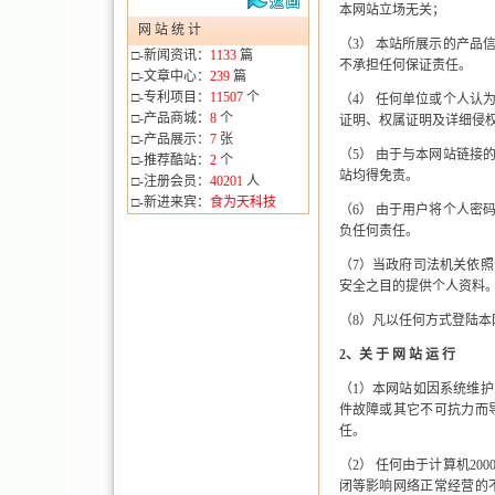
本网站立场无关；
网 站 统 计
（
3
） 本站所展示的产品
□-新闻资讯：
1133
篇
不承担任何保证责任。
□-文章中心：
239
篇
□-专利项目：
11507
个
（
4
） 任何单位或个人认
□-产品商城：
8
个
证明、权属证明及详细侵
□-产品展示：
7
张
（
5
） 由于与本网站链接
□-推荐酷站：
2
个
站均得免责。
□-注册会员：
40201
人
□-新进来宾：
食为天科技
（
6
） 由于用户将个人密
负任何责任。
（
7
）当政府司法机关依照
安全之目的提供个人资料
（
8
）凡以任何方式登陆本
2
、关 于 网 站 运 行
（
1
）本网站如因系统维护
件故障或其它不可抗力而
任。
（
2
） 任何由于计算机
200
闭等影响网络正常经营的