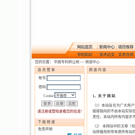
您的位置：
中国专利转让网
>> 频道中心
会 员 登 录
频 道 内 容
帐号:
密码:
Cookie:
1
、关 于 网 站
（
1
）本站旨在为广大用户
链接指向的不由本站实际
请注册或登陆查看您的信息!
责任，本站内所有内容亦
下 级 频 道
（
2
） 本网站中的文章（
免责声明
站转载而附带有原所有站