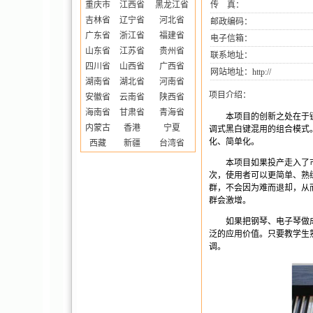
重庆市
江西省
黑龙江省
传 真：
吉林省
辽宁省
河北省
邮政编码：
广东省
浙江省
福建省
电子信箱：
山东省
江苏省
贵州省
联系地址：
四川省
山西省
广西省
网站地址：
http://
湖南省
湖北省
河南省
项目介绍：
安徽省
云南省
陕西省
海南省
甘肃省
青海省
本项目的创新之处在于
内蒙古
香港
宁夏
调式黑白键混用的组合模式
化、简单化。
西藏
新疆
台湾省
本项目如果投产走入了
次，使用者可以更简单、熟
群，不会因为难而退却，从
群会激增。
如果把钢琴、电子琴做
泛的应用价值。只要教学生
调。