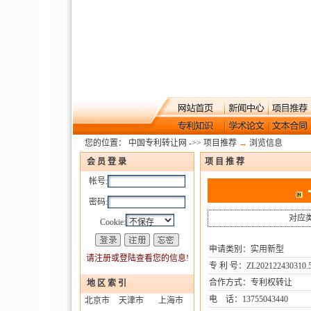
您的位置：
中国专利转让网
->>
项目推荐
→
浏览信息
会 员 登 录
项 目 推 荐
帐号:
密码:
对应
Cookie:
申请类别：实用新型
请注册或登陆查看您的信息!
专 利 号：ZL202122430310.
合作方式：专利权转让
地 区 索 引
电 话：13755043440
北京市
天津市
上海市