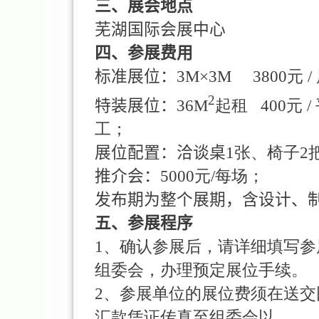
三、展会地点
芜湖国际会展中心
四、参展费用
标准展位：
3M×3M
3800元 
2
特装展位：
36M
起租
400元
工；
展位配置：洽谈桌
1张、椅子2
推介会：
5000元/每场；
发布期为整个展期，含设计、
五、参展程序
1、确认参展后，请详细填写
组委会，办理预定展位手续。
2、参展单位的展位费须在送
汇款凭证传真至组委会以