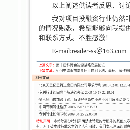
以上阐述供读者反思、讨
我对项目投融资行业仍然非
的情况熟悉，希望能够向我提
和联系方式。不胜感激！
E-mail:reader-ss＠163.com 
·上篇文章：
第十届科博会能源战略高层论坛
·下篇文章：
如何申请诉前责令停止侵犯专利、商标、著作权
相关文章
·
北京天思亿思特进出口有限公司寻求专利
2013-02-01 12:26:
·
专利转让的困惑与解决的办法
2009-10-17 22:19:01
·
第六届山东加盟连锁、特许经营暨中小创业项目展览洽谈会
·
中国专利转让程序
2009-05-07 13:35:23
·
专利转让如何节税
2009-04-25 22:05:30
特别声明
：本站除部分特别声明禁止转载的专稿外的其他文
有。对于被本站转载文章的个人和网站，我们表示深深的谢