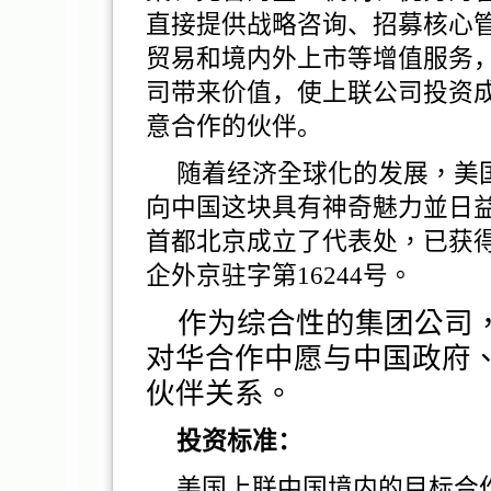
直接提供战略咨询、招募核心
贸易和境内外上市等增值服务
司带来价值，使上联公司投资
意合作的伙伴。
随着经济
全球化的
发
展，美
向中
国这块
具有神奇魅力並日
首都北京
成立了代表
处
，已
获
企外京
驻
字第
16244
号
。
作为综
合性的集
团
公司
对华
合作中
愿与
中
国
政府
伙伴关系
。
投资标准：
美国上联中国境内的目标合