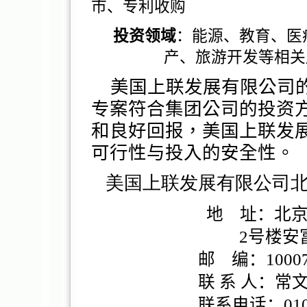
市、专利收购
投资领域
：
能源、教育、医
产、旅游开发等相关
美
国
上联发展有限公司
专
案符合集
团
公司的投
资
和良好
回报
，美
国
上联发
可行性
与
投入的安全性。
美国上联发展有限公司北
地 址：北京
2
号楼安富
邮 编：10007
联 系 人：常文
联系电话：010-876735